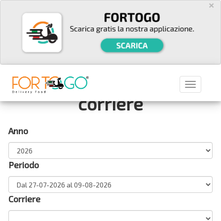
×
Report sessioni
Toggle
corriere
navigat
Anno
Periodo
Corriere